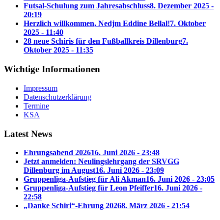
Futsal-Schulung zum Jahresabschluss
8. Dezember 2025 -
20:19
Herzlich willkommen, Nedjm Eddine Bellal!
7. Oktober
2025 - 11:40
28 neue Schiris für den Fußballkreis Dillenburg
7.
Oktober 2025 - 11:35
Wichtige Informationen
Impressum
Datenschutzerklärung
Termine
KSA
Latest News
Ehrungsabend 2026
16. Juni 2026 - 23:48
Jetzt anmelden: Neulingslehrgang der SRVGG
Dillenburg im August
16. Juni 2026 - 23:09
Gruppenliga-Aufstieg für Ali Akman
16. Juni 2026 - 23:05
Gruppenliga-Aufstieg für Leon Pfeiffer
16. Juni 2026 -
22:58
„Danke Schiri“-Ehrung 2026
8. März 2026 - 21:54