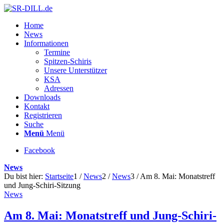
Home
News
Informationen
Termine
Spitzen-Schiris
Unsere Unterstützer
KSA
Adressen
Downloads
Kontakt
Registrieren
Suche
Menü
Menü
Facebook
News
Du bist hier:
Startseite
1
/
News
2
/
News
3
/
Am 8. Mai: Monatstreff
und Jung-Schiri-Sitzung
News
Am 8. Mai: Monatstreff und Jung-Schiri-